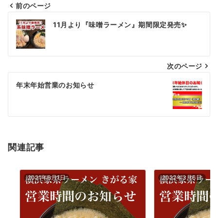
前のページ
投
11月より『味噌ラーメン』期間限定発売✨
稿
ナ
次のページ
ビ
ゲ
年末年始営業のお知らせ
ー
シ
ョ
関連記事
ン
2021年6月1日
2022年3月6日